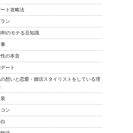
デート攻略法
プラン
URIのモテる豆知識
食事
女性の本音
初デート
私の想いと恋愛・婚活スタイリストをしている理
由
服装
合コン
告白