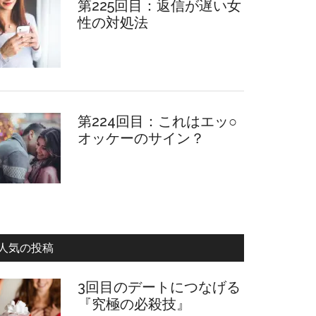
第225回目：返信が遅い女
性の対処法
第224回目：これはエッ○
オッケーのサイン？
人気の投稿
3回目のデートにつなげる
『究極の必殺技』