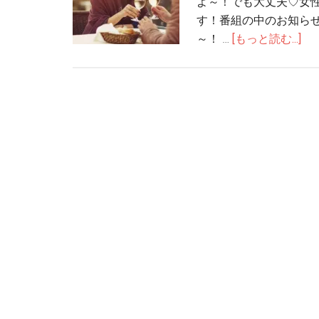
よ～！でも大丈夫♡女
す！番組の中のお知ら
～！ …
[もっと読む...]