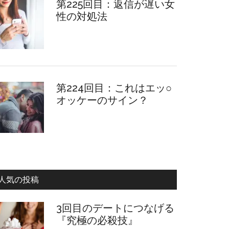
第225回目：返信が遅い女
性の対処法
第224回目：これはエッ○
オッケーのサイン？
人気の投稿
3回目のデートにつなげる
『究極の必殺技』