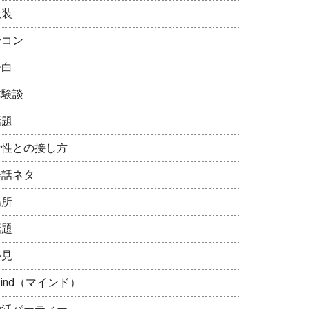
服装
合コン
告白
体験談
話題
女性との接し方
会話ネタ
場所
話題
外見
ind（マインド）