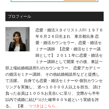
プロフィール
恋愛・婚活スタイリストJURI １９７６
年６月２６日生まれ 東京都出身 恋
愛・婚活カウンセラー、恋愛・婚活セ
ミナー講師 【恋愛・婚活セミナー講
師として】 ２０１１年に恋愛・婚活セ
ミナー講師として開業 その後、東証一
部上場結婚相談所BJのカウンセラー、 恋愛アカデミー
の婚活セミナー講師、 その他結婚相談所などと提携し
て活躍。 自身でも恋愛・婚活セミナーや 個別カウンセ
リングを実施し、 述べ１００００人以上を担当。 請け
負った会員は１００％お見合いに至り、 交際から半年
以内で成婚に結びつけた確率６０％超という実績を誇
る。 【著 …
つづきはこちら...