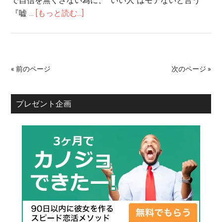
で自信を無くさない為に、 ”いい人”はモテないと言う
『嘘 …
[もっと読む...]
« 前のページ
次のページ »
プレゼント企画