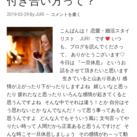
付き合い方って？
2019-03-29
By JURI
コメントを書く
こんばんは！ 恋愛・婚活スタイ
リスト JURI です
いつ
も、ブログを読んでくださっ
て、 ありがとうございます♡
今日は 『一旦休息』 というお
話をさせて頂きたいと思います
生きていると山あり谷あり 感
情が上がったり下がったりしますよね 嬉しいなと思っ
たり 疲れたなと思ったり いろんな感情が起きてくると
思うんですよね そんな中でそれは違う！とか 自分はそ
う思わないとか なんでなんだ！って思う事ってあると
思うんですよ どんな人でもそういう風に 文句言ってや
りたい時って 人間だから正直あると思うんですけど そ
んな時こそ一旦休息しましょう その感情がわ～って動