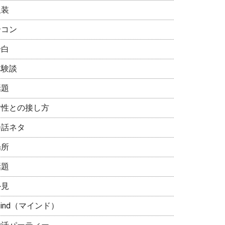
服装
合コン
告白
体験談
話題
女性との接し方
会話ネタ
場所
話題
外見
ind（マインド）