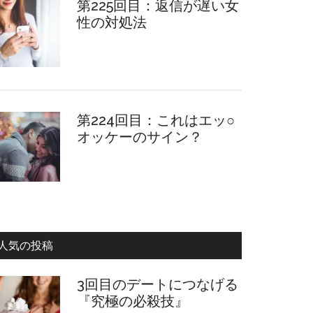
第225回目：返信が遅い女
性の対処法
第224回目：これはエッ○
オッケーのサイン？
人気の投稿
3回目のデートにつなげる
『究極の必殺技』