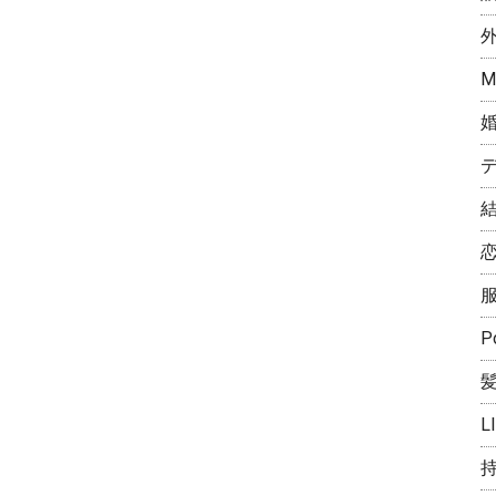
M
P
L