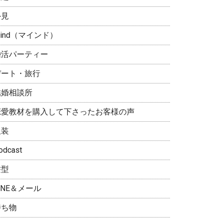
外見
ind（マインド）
婚活パーティー
デート・旅行
結婚相談所
恋愛教材を購入して下さったお客様の声
服装
odcast
髪型
INE＆メール
持ち物