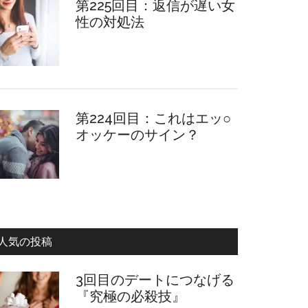
第225回目：返信が遅い女
性の対処法
第224回目：これはエッ○
オッケーのサイン？
人気の投稿
3回目のデートにつなげる
『究極の必殺技』