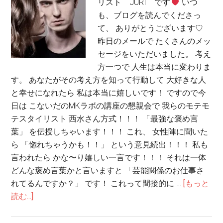
リスト JURI です
いつ
も、ブログを読んでくださっ
て、 ありがとうございます♡
昨日のメールで たくさんのメッ
セージをいただいました。 考え
方一つで 人生は本当に変わりま
す。 あなたがその考え方を知って行動して 大好きな人
と幸せになれたら 私は本当に嬉しいです！ ですので今
日は こないだのMKラボの講座の懇親会で 我らのモテモ
テスタイリスト 西水さん方式！！！ 「最強な褒め言
葉」 を伝授しちゃいます！！！ これ、 女性陣に聞いた
ら 「惚れちゃうかも！！」 という意見続出！！！ 私も
言われたら かな〜り嬉しい一言です！！！ それは一体
どんな褒め言葉かと言いますと 「芸能関係のお仕事さ
れてるんですか？」 です！ これって間接的に …
[もっと
読む...]