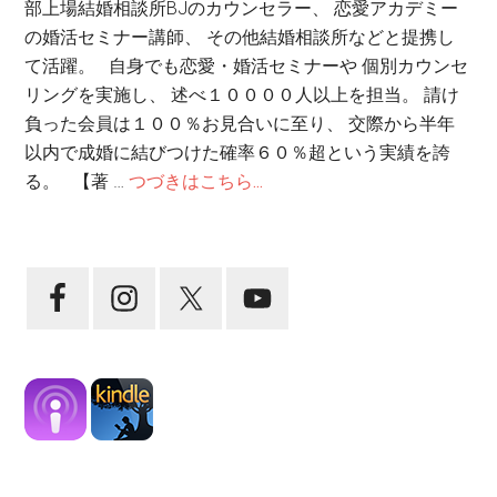
部上場結婚相談所BJのカウンセラー、 恋愛アカデミー
の婚活セミナー講師、 その他結婚相談所などと提携し
て活躍。 自身でも恋愛・婚活セミナーや 個別カウンセ
リングを実施し、 述べ１００００人以上を担当。 請け
負った会員は１００％お見合いに至り、 交際から半年
以内で成婚に結びつけた確率６０％超という実績を誇
る。 【著 …
つづきはこちら...