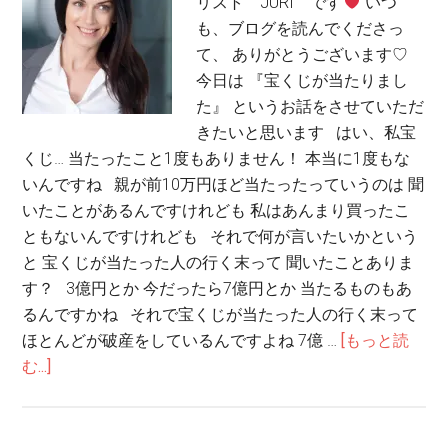
リスト JURI です
いつ
も、ブログを読んでくださっ
て、 ありがとうございます♡
今日は 『宝くじが当たりまし
た』 というお話をさせていただ
きたいと思います はい、私宝
くじ… 当たったこと1度もありません！ 本当に1度もな
いんですね 親が前10万円ほど当たったっていうのは 聞
いたことがあるんですけれども 私はあんまり買ったこ
ともないんですけれども それで何が言いたいかという
と 宝くじが当たった人の行く末って 聞いたことありま
す？ 3億円とか 今だったら7億円とか 当たるものもあ
るんですかね それで宝くじが当たった人の行く末って
ほとんどが破産をしているんですよね 7億 …
[もっと読
む...]