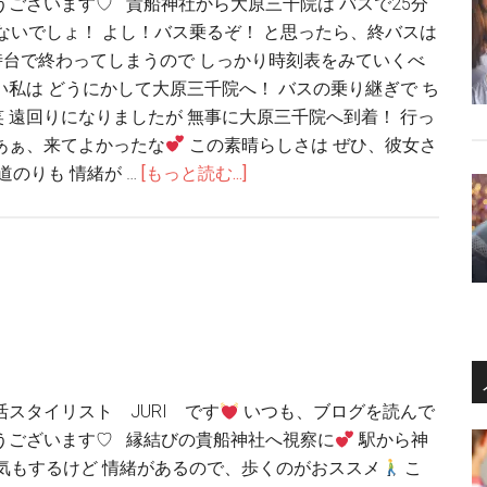
うございます♡ 貴船神社から大原三千院は バスで25分
ないでしょ！ よし！バス乗るぞ！ と思ったら、終バスは
時台で終わってしまうので しっかり時刻表をみていくべ
い私は どうにかして大原三千院へ！ バスの乗り継ぎで ち
 遠回りになりましたが 無事に大原三千院へ到着！ 行っ
あぁ、来てよかったな
この素晴らしさは ぜひ、彼女さ
のりも 情緒が …
[もっと読む...]
活スタイリスト JURI です
いつも、ブログを読んで
うございます♡ 縁結びの貴船神社へ視察に
駅から神
た気もするけど 情緒があるので、歩くのがおススメ
こ