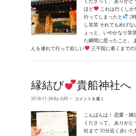
くださって、 ありがと
ほど
これは行くしか
行ってしまったと
2
し笑笑 それでもめげな
ょっと、いやかなり笑笑
た瞬間に思ったこと。 
んを連れて行って欲しい
三千院に着くまでの道
縁結び
貴船神社へ
2018-11-28
By JURI
コメントを書く
こんばんは！ 恋愛・婚
くださって、 ありがと
社まで 30分近く歩い