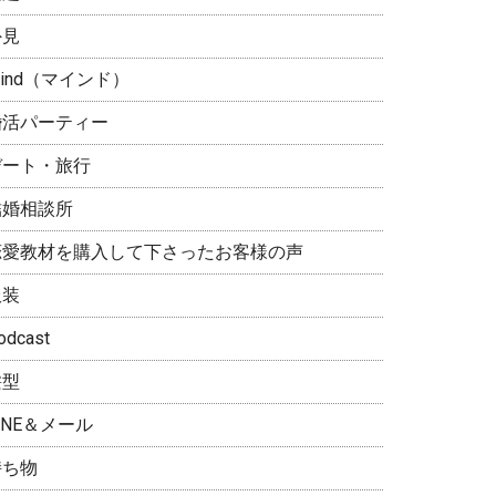
外見
ind（マインド）
婚活パーティー
デート・旅行
結婚相談所
恋愛教材を購入して下さったお客様の声
服装
odcast
髪型
INE＆メール
持ち物