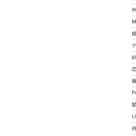
M
P
L