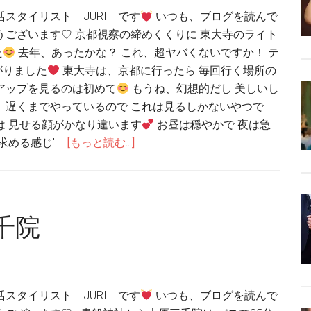
活スタイリスト JURI です
いつも、ブログを読んで
うございます♡ 京都視察の締めくくりに 東大寺のライト
た
去年、あったかな？ これ、超ヤバくないですか！ テ
がりました
東大寺は、京都に行ったら 毎回行く場所の
アップを見るのは初めて
もうね、幻想的だし 美しいし
、遅くまでやっているので これは見るしかないやつで
は 見せる顔がかなり違います
お昼は穏やかで 夜は急
める感じ' …
[もっと読む...]
千院
活スタイリスト JURI です
いつも、ブログを読んで