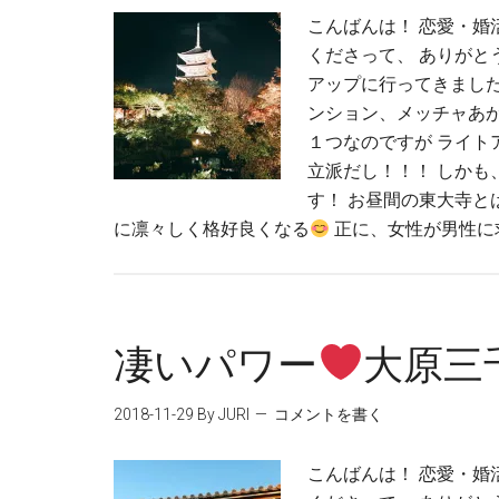
こんばんは！ 恋愛・婚
くださって、 ありがと
アップに行ってきまし
ンション、メッチャあ
１つなのですが ライト
立派だし！！！ しかも
す！ お昼間の東大寺と
に凛々しく格好良くなる
正に、女性が男性に求
凄いパワー
大原三
2018-11-29
By JURI
コメントを書く
こんばんは！ 恋愛・婚