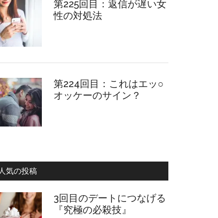
第225回目：返信が遅い女
性の対処法
第224回目：これはエッ○
オッケーのサイン？
人気の投稿
3回目のデートにつなげる
『究極の必殺技』