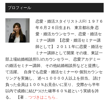
プロフィール
恋愛・婚活スタイリストJURI １９７６
年６月２６日生まれ 東京都出身 恋
愛・婚活カウンセラー、恋愛・婚活セ
ミナー講師 【恋愛・婚活セミナー講
師として】 ２０１１年に恋愛・婚活セ
ミナー講師として開業 その後、東証一
部上場結婚相談所BJのカウンセラー、 恋愛アカデミー
の婚活セミナー講師、 その他結婚相談所などと提携し
て活躍。 自身でも恋愛・婚活セミナーや 個別カウンセ
リングを実施し、 述べ１００００人以上を担当。 請け
負った会員は１００％お見合いに至り、 交際から半年
以内で成婚に結びつけた確率６０％超という実績を誇
る。 【著 …
つづきはこちら...