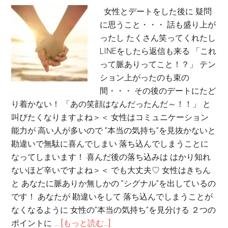
女性とデートをした後に 疑問
に思うこと・・・ 話も盛り上が
ったし たくさん笑ってくれたし
LINEをしたら返信も来る 「これ
って脈ありってこと！？」 テン
ション上がったのも束の
間・・・ その後のデートにたど
り着かない！ 「あの笑顔はなんだったんだ～！！」 と
叫びたくなりますよね＞＜ 女性はコミュニケーション
能力が 高い人が多いので ”本当の気持ち”を見抜かないと
勘違いで無駄に喜んでしまい 落ち込んでしまうことに
なってしまいます！ 喜んだ後の落ち込みは はかり知れ
ないほど辛いですよね＞＜ でも大丈夫♡ 女性はきちん
と あなたに脈ありか無しかの ”シグナル”を出しているの
です！ あなたが 勘違いをして 落ち込んでしまうことが
なくなるように 女性の”本当の気持ち”を見分ける ２つの
ポイントに …
[もっと読む...]