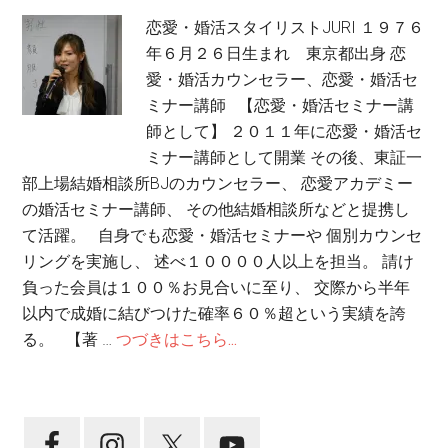
恋愛・婚活スタイリストJURI １９７６
年６月２６日生まれ 東京都出身 恋
愛・婚活カウンセラー、恋愛・婚活セ
ミナー講師 【恋愛・婚活セミナー講
師として】 ２０１１年に恋愛・婚活セ
ミナー講師として開業 その後、東証一
部上場結婚相談所BJのカウンセラー、 恋愛アカデミー
の婚活セミナー講師、 その他結婚相談所などと提携し
て活躍。 自身でも恋愛・婚活セミナーや 個別カウンセ
リングを実施し、 述べ１００００人以上を担当。 請け
負った会員は１００％お見合いに至り、 交際から半年
以内で成婚に結びつけた確率６０％超という実績を誇
る。 【著 …
つづきはこちら...