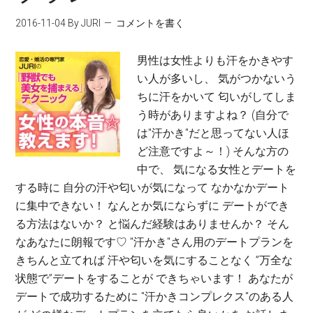
2016-11-04
By JURI
コメントを書く
男性は女性よりも汗をかきやす
い人が多いし、 気がつかないう
ちに汗をかいて 匂いがしてしま
う時がありますよね？ (自分で
は"汗かき"だと思ってない人ほ
ど注意ですよ～！) そんな方の
中で、 気になる女性とデートを
する時に 自分の汗や匂いが気になって なかなかデート
に集中できない！ なんとか気にならずに デートができ
る方法はないか？ と悩んだ経験はありませんか？ そん
なあなたに朗報です♡ "汗かき"さん用のデートプランを
きちんと立てれば 汗や匂いを気にすることなく ”万全な
状態で”デートをすることが できちゃいます！ あなたが
デートで成功するために "汗かきコンプレクス"のある人