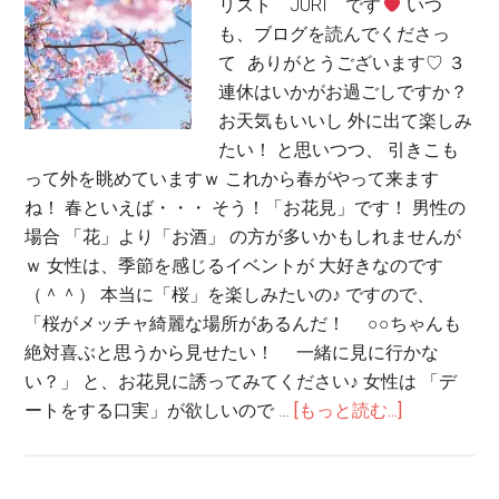
リスト JURI です
いつ
も、ブログを読んでくださっ
て ありがとうございます♡ ３
連休はいかがお過ごしですか？
お天気もいいし 外に出て楽しみ
たい！ と思いつつ、 引きこも
って外を眺めていますｗ これから春がやって来ます
ね！ 春といえば・・・ そう！「お花見」です！ 男性の
場合 「花」より「お酒」 の方が多いかもしれませんが
ｗ 女性は、季節を感じるイベントが 大好きなのです
（＾＾） 本当に「桜」を楽しみたいの♪ ですので、
「桜がメッチャ綺麗な場所があるんだ！ ○○ちゃんも
絶対喜ぶと思うから見せたい！ 一緒に見に行かな
い？」 と、お花見に誘ってみてください♪ 女性は 「デ
ートをする口実」が欲しいので …
[もっと読む...]