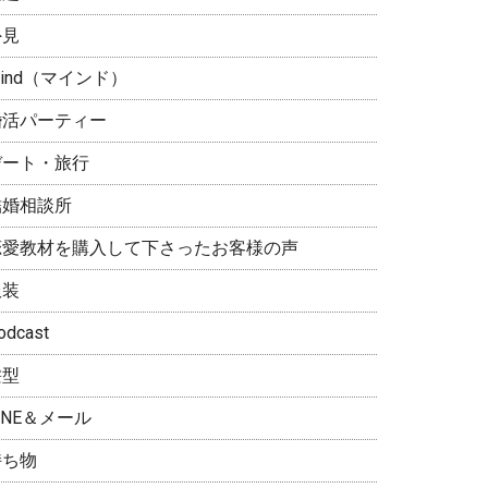
外見
ind（マインド）
婚活パーティー
デート・旅行
結婚相談所
恋愛教材を購入して下さったお客様の声
服装
odcast
髪型
INE＆メール
持ち物