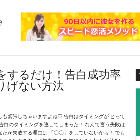
』をするだけ！告白成功率
りげない方法
しも緊張しちゃいますよね♡ 告白はタイミングが とって
 告白のタイミングを逃してしまった！ なんて言う失敗は
なたが失敗する理由は 「〇〇」をしていないから！ でも