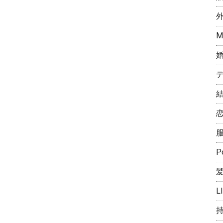
M
P
L