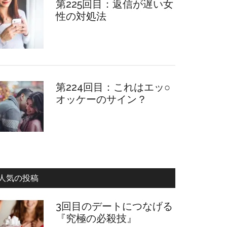
第225回目：返信が遅い女
性の対処法
第224回目：これはエッ○
オッケーのサイン？
人気の投稿
3回目のデートにつなげる
『究極の必殺技』