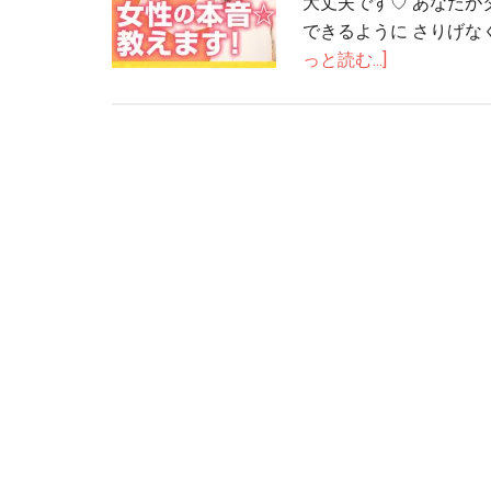
大丈夫です♡ あなたが
できるように さりげな
っと読む...]