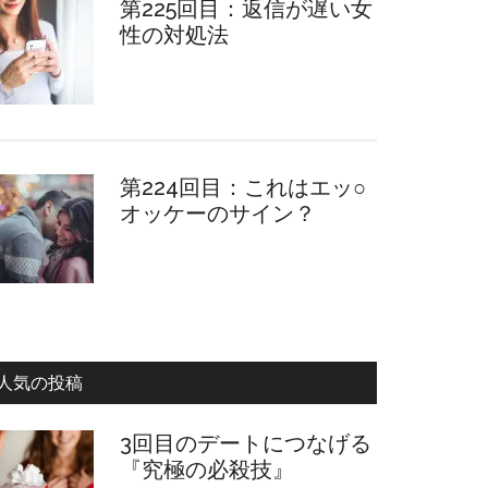
第225回目：返信が遅い女
性の対処法
第224回目：これはエッ○
オッケーのサイン？
人気の投稿
3回目のデートにつなげる
『究極の必殺技』