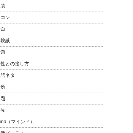
服装
合コン
告白
体験談
話題
女性との接し方
会話ネタ
場所
話題
外見
ind（マインド）