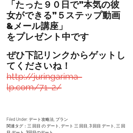
「たった９０日で
”
本気の彼
女ができる
”
５ステップ動画
&
メール講座」
をプレゼント中です
ぜひ下記リンクからゲットし
てくださいね！
http://juringarima-
lp.com/71-2/
Filed Under:
デート攻略法
,
プラン
関連タグ：
三 回目 の デート
,
デート 三 回目
,
3 回目 デート
,
三 回
目 デート
,
3回目のデート