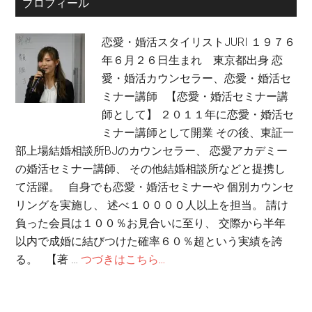
プロフィール
恋愛・婚活スタイリストJURI １９７６
年６月２６日生まれ 東京都出身 恋
愛・婚活カウンセラー、恋愛・婚活セ
ミナー講師 【恋愛・婚活セミナー講
師として】 ２０１１年に恋愛・婚活セ
ミナー講師として開業 その後、東証一
部上場結婚相談所BJのカウンセラー、 恋愛アカデミー
の婚活セミナー講師、 その他結婚相談所などと提携し
て活躍。 自身でも恋愛・婚活セミナーや 個別カウンセ
リングを実施し、 述べ１００００人以上を担当。 請け
負った会員は１００％お見合いに至り、 交際から半年
以内で成婚に結びつけた確率６０％超という実績を誇
る。 【著 …
つづきはこちら...