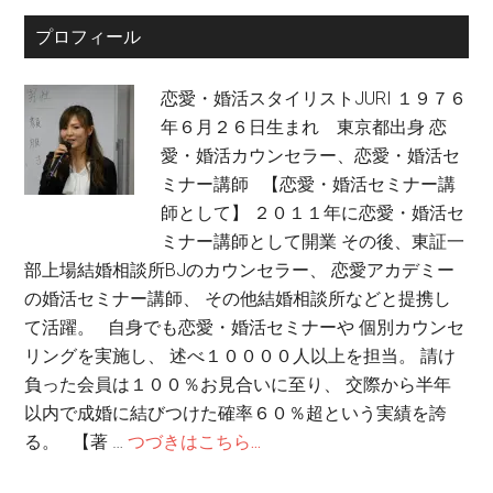
プロフィール
恋愛・婚活スタイリストJURI １９７６
年６月２６日生まれ 東京都出身 恋
愛・婚活カウンセラー、恋愛・婚活セ
ミナー講師 【恋愛・婚活セミナー講
師として】 ２０１１年に恋愛・婚活セ
ミナー講師として開業 その後、東証一
部上場結婚相談所BJのカウンセラー、 恋愛アカデミー
の婚活セミナー講師、 その他結婚相談所などと提携し
て活躍。 自身でも恋愛・婚活セミナーや 個別カウンセ
リングを実施し、 述べ１００００人以上を担当。 請け
負った会員は１００％お見合いに至り、 交際から半年
以内で成婚に結びつけた確率６０％超という実績を誇
る。 【著 …
つづきはこちら...