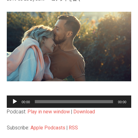
音
00:00
00:00
声
Podcast:
Play in new window
|
Download
プ
レ
Subscribe:
Apple Podcasts
|
RSS
ー