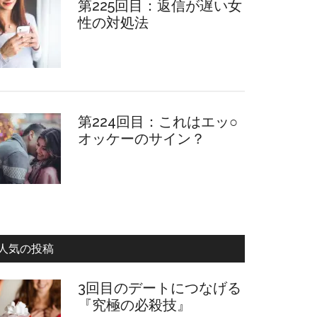
第225回目：返信が遅い女
性の対処法
第224回目：これはエッ○
オッケーのサイン？
人気の投稿
3回目のデートにつなげる
『究極の必殺技』