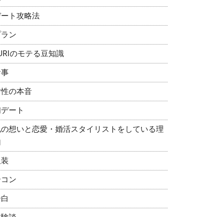
デート攻略法
プラン
URIのモテる豆知識
食事
女性の本音
初デート
私の想いと恋愛・婚活スタイリストをしている理
由
服装
合コン
告白