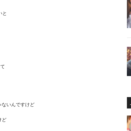
いと
って
ゃないんですけど
けど