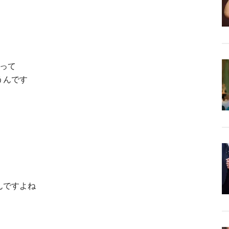
って
うんです
んですよね