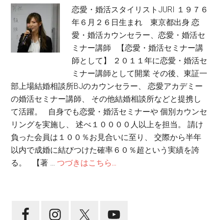
恋愛・婚活スタイリストJURI １９７６
年６月２６日生まれ 東京都出身 恋
愛・婚活カウンセラー、恋愛・婚活セ
ミナー講師 【恋愛・婚活セミナー講
師として】 ２０１１年に恋愛・婚活セ
ミナー講師として開業 その後、東証一
部上場結婚相談所BJのカウンセラー、 恋愛アカデミー
の婚活セミナー講師、 その他結婚相談所などと提携し
て活躍。 自身でも恋愛・婚活セミナーや 個別カウンセ
リングを実施し、 述べ１００００人以上を担当。 請け
負った会員は１００％お見合いに至り、 交際から半年
以内で成婚に結びつけた確率６０％超という実績を誇
る。 【著 …
つづきはこちら...