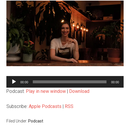
音
00:00
00:00
声
Podcast:
Play in new window
|
Download
プ
レ
Subscribe:
Apple Podcasts
|
RSS
ー
ヤ
Filed Under:
Podcast
ー