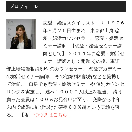
プロフィール
恋愛・婚活スタイリストJURI １９７６
年６月２６日生まれ 東京都出身 恋
愛・婚活カウンセラー、恋愛・婚活セ
ミナー講師 【恋愛・婚活セミナー講
師として】 ２０１１年に恋愛・婚活セ
ミナー講師として開業 その後、東証一
部上場結婚相談所BJのカウンセラー、 恋愛アカデミー
の婚活セミナー講師、 その他結婚相談所などと提携し
て活躍。 自身でも恋愛・婚活セミナーや 個別カウンセ
リングを実施し、 述べ１００００人以上を担当。 請け
負った会員は１００％お見合いに至り、 交際から半年
以内で成婚に結びつけた確率６０％超という実績を誇
る。 【著 …
つづきはこちら...