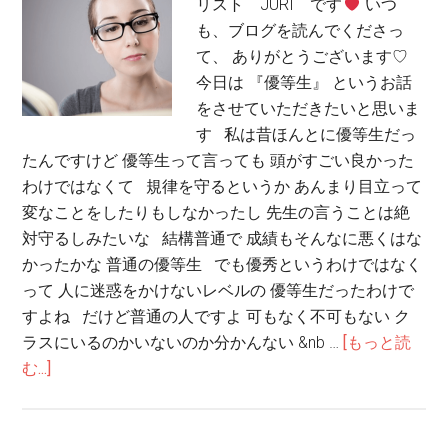
リスト JURI です
いつ
も、ブログを読んでくださっ
て、 ありがとうございます♡
今日は 『優等生』 というお話
をさせていただきたいと思いま
す 私は昔ほんとに優等生だっ
たんですけど 優等生って言っても 頭がすごい良かった
わけではなくて 規律を守るというか あんまり目立って
変なことをしたりもしなかったし 先生の言うことは絶
対守るしみたいな 結構普通で 成績もそんなに悪くはな
かったかな 普通の優等生 でも優秀というわけではなく
って 人に迷惑をかけないレベルの 優等生だったわけで
すよね だけど普通の人ですよ 可もなく不可もない ク
ラスにいるのかいないのか分かんない &nb …
[もっと読
む...]