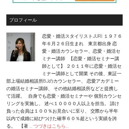
プロフィール
恋愛・婚活スタイリストJURI １９７６
年６月２６日生まれ 東京都出身 恋
愛・婚活カウンセラー、恋愛・婚活セ
ミナー講師 【恋愛・婚活セミナー講
師として】 ２０１１年に恋愛・婚活セ
ミナー講師として開業 その後、東証一
部上場結婚相談所BJのカウンセラー、 恋愛アカデミー
の婚活セミナー講師、 その他結婚相談所などと提携し
て活躍。 自身でも恋愛・婚活セミナーや 個別カウンセ
リングを実施し、 述べ１００００人以上を担当。 請け
負った会員は１００％お見合いに至り、 交際から半年
以内で成婚に結びつけた確率６０％超という実績を誇
る。 【著 …
つづきはこちら...