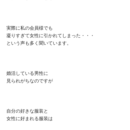
実際に私の会員様でも
凝りすぎて女性に引かれてしまった・・・
という声も多く聞いています。
婚活している男性に
見られがちなのですが
自分の好きな服装と
女性に好まれる服装は