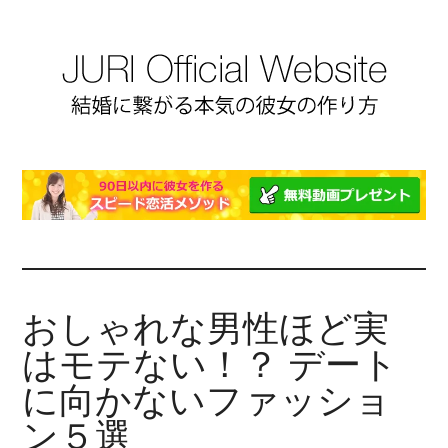
おしゃれな男性ほど実
はモテない！？ デート
に向かないファッショ
ン５選