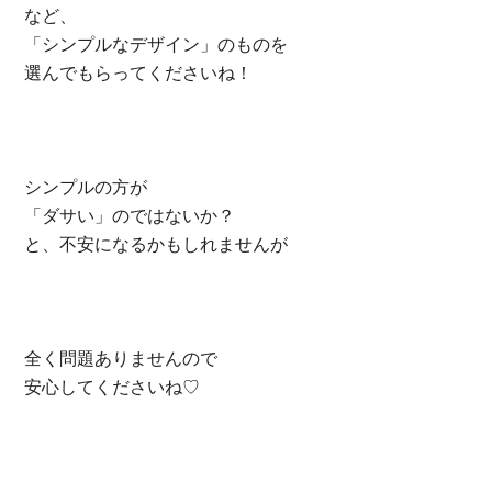
など、
「シンプルなデザイン」のものを
選んでもらってくださいね！
シンプルの方が
「ダサい」のではないか？
と、不安になるかもしれませんが
全く問題ありませんので
安心してくださいね♡