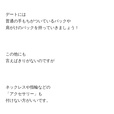
デートには
普通の手もちがついているバックや
肩がけのバックを持っていきましょう！
この他にも
言えばきりがないのですが
ネックレスや指輪などの
「アクセサリー」も
付けない方がいいです。