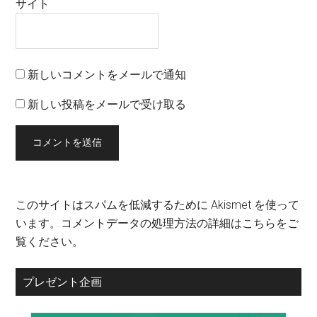
サイト
新しいコメントをメールで通知
新しい投稿をメールで受け取る
このサイトはスパムを低減するために Akismet を使って
います。
コメントデータの処理方法の詳細はこちらをご
覧ください
。
プレゼント企画