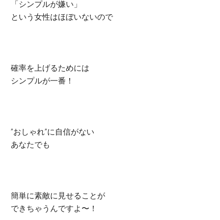
「シンプルが嫌い」
という女性はほぼいないので
確率を上げるためには
シンプルが一番！
”おしゃれ”に自信がない
あなたでも
簡単に素敵に見せることが
できちゃうんですよ〜！