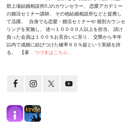
部上場結婚相談所BJのカウンセラー、 恋愛アカデミー
の婚活セミナー講師、 その他結婚相談所などと提携し
て活躍。 自身でも恋愛・婚活セミナーや 個別カウンセ
リングを実施し、 述べ１００００人以上を担当。 請け
負った会員は１００％お見合いに至り、 交際から半年
以内で成婚に結びつけた確率６０％超という実績を誇
る。 【著 …
つづきはこちら...