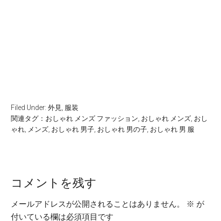
Filed Under:
外見
,
服装
関連タグ：
おしゃれ メンズ ファッション
,
おしゃれ メンズ
,
おし
ゃれ
,
メンズ
,
おしゃれ 男子
,
おしゃれ 男の子
,
おしゃれ 男 服
コメントを残す
メールアドレスが公開されることはありません。
※
が
付いている欄は必須項目です