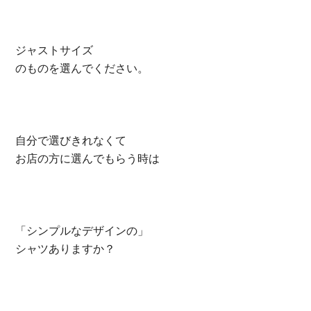
ジャストサイズ
のものを選んでください。
自分で選びきれなくて
お店の方に選んでもらう時は
「シンプルなデザインの」
シャツありますか？