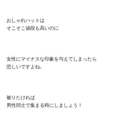
おしゃれハットは
そこそこ値段も高いのに
女性にマイナスな印象を与えてしまったら
悲しいですよね。
被りたければ
男性同士で集まる時にしましょう！