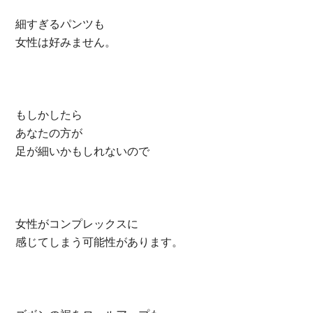
細すぎるパンツも
女性は好みません。
もしかしたら
あなたの方が
足が細いかもしれないので
女性がコンプレックスに
感じてしまう可能性があります。