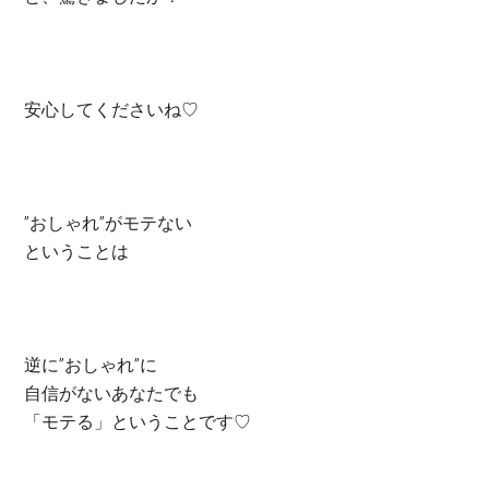
安心してくださいね♡
”おしゃれ”がモテない
ということは
逆に”おしゃれ”に
自信がないあなたでも
「モテる」ということです♡