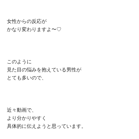
女性からの反応が
かなり変わりますよ〜♡
このように
見た目の悩みを抱えている男性が
とても多いので、
近々動画で、
より分かりやすく
具体的に伝えようと思っています。