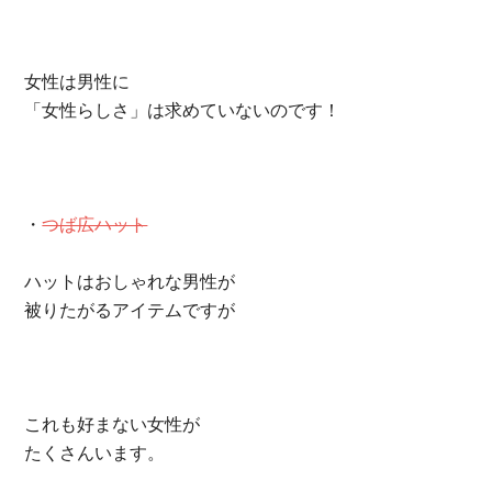
女性は男性に
「女性らしさ」は求めていないのです！
・
つば広ハット
ハットはおしゃれな男性が
被りたがるアイテムですが
これも好まない女性が
たくさんいます。