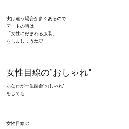
実は違う場合が多くあるので
デートの時は
「女性に好まれる服装」
をしましょうね♡
女性目線の”おしゃれ”
あなたが一生懸命”おしゃれ”
をしても
女性目線の