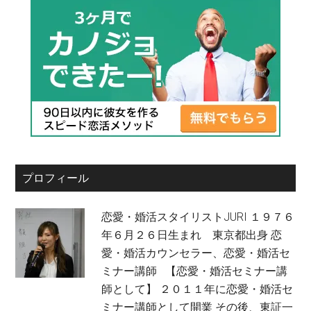
プロフィール
恋愛・婚活スタイリストJURI １９７６
年６月２６日生まれ 東京都出身 恋
愛・婚活カウンセラー、恋愛・婚活セ
ミナー講師 【恋愛・婚活セミナー講
師として】 ２０１１年に恋愛・婚活セ
ミナー講師として開業 その後、東証一