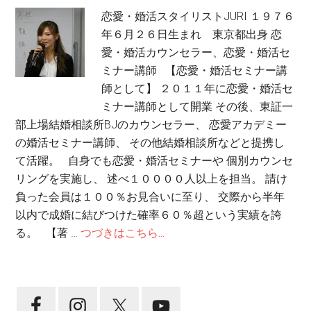
恋愛・婚活スタイリストJURI １９７６
年６月２６日生まれ 東京都出身 恋
愛・婚活カウンセラー、恋愛・婚活セ
ミナー講師 【恋愛・婚活セミナー講
師として】 ２０１１年に恋愛・婚活セ
ミナー講師として開業 その後、東証一
部上場結婚相談所BJのカウンセラー、 恋愛アカデミー
の婚活セミナー講師、 その他結婚相談所などと提携し
て活躍。 自身でも恋愛・婚活セミナーや 個別カウンセ
リングを実施し、 述べ１００００人以上を担当。 請け
負った会員は１００％お見合いに至り、 交際から半年
以内で成婚に結びつけた確率６０％超という実績を誇
る。 【著 …
つづきはこちら...