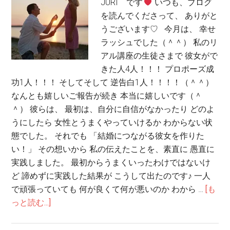
JURI です
いつも、ブログ
を読んでくださって、 ありがと
うございます♡ 今月は、 幸せ
ラッシュでした（＾＾） 私のリ
アル講座の生徒さまで 彼女がで
きた人4人！！！ プロポーズ成
功1人！！！ そしてそして 逆告白1人！！！！（＾＾）
なんとも嬉しいご報告が続き 本当に嬉しいです（＾
＾） 彼らは、 最初は、自分に自信がなかったり どのよ
うにしたら 女性とうまくやっていけるか わからない状
態でした。 それでも 「結婚につながる彼女を作りた
い！」 その想いから 私の伝えたことを、素直に 愚直に
実践しました。 最初からうまくいったわけではないけ
ど 諦めずに実践した結果が こうして出たのです♪ 一人
で頑張っていても 何が良くて何が悪いのか わから …
[も
っと読む...]