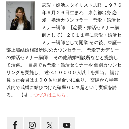
恋愛・婚活スタイリストJURI １９７６
年６月２６日生まれ 東京都出身 恋
愛・婚活カウンセラー、恋愛・婚活セ
ミナー講師 【恋愛・婚活セミナー講
師として】 ２０１１年に恋愛・婚活セ
ミナー講師として開業 その後、東証一
部上場結婚相談所BJのカウンセラー、 恋愛アカデミー
の婚活セミナー講師、 その他結婚相談所などと提携し
て活躍。 自身でも恋愛・婚活セミナーや 個別カウンセ
リングを実施し、 述べ１００００人以上を担当。 請け
負った会員は１００％お見合いに至り、 交際から半年
以内で成婚に結びつけた確率６０％超という実績を誇
る。 【著 …
つづきはこちら...