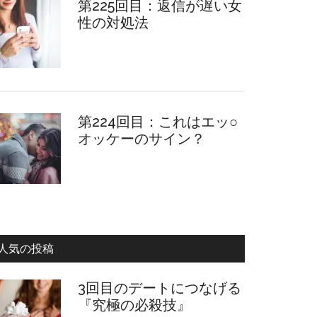
第225回目：返信が遅い女
性の対処法
第224回目：これはエッ○
オッケーのサイン？
人気の投稿
3回目のデートにつなげる
『究極の必殺技』