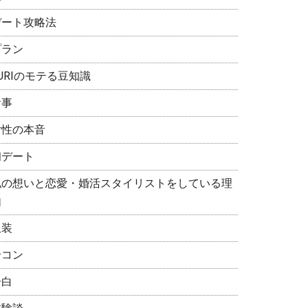
デート攻略法
プラン
URIのモテる豆知識
食事
女性の本音
初デート
私の想いと恋愛・婚活スタイリストをしている理
由
服装
合コン
告白