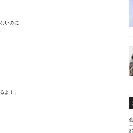
まないのに
」
かるよ！」