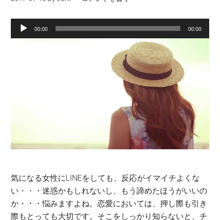
音
00:00
00:00
声
プ
レ
ー
ヤ
ー
気になる女性に
LINE
をしても、反応がイマイチよくな
い・・・迷惑かもしれないし、もう諦めたほうがいいの
か・・・悩みますよね。恋愛においては、押し際も引き
際もとっても大切です。そこをしっかり知らないと、チ