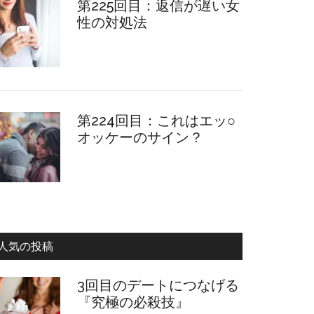
第225回目：返信が遅い女
性の対処法
第224回目：これはエッ○
オッケーのサイン？
人気の投稿
3回目のデートにつなげる
『究極の必殺技』