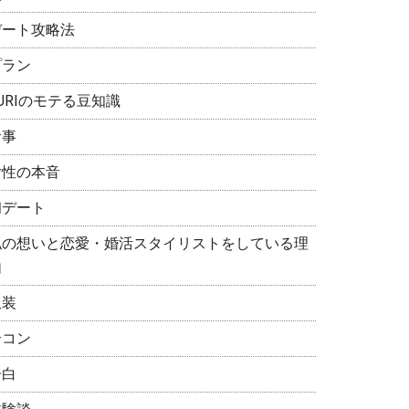
デート攻略法
プラン
URIのモテる豆知識
食事
女性の本音
初デート
私の想いと恋愛・婚活スタイリストをしている理
由
服装
合コン
告白