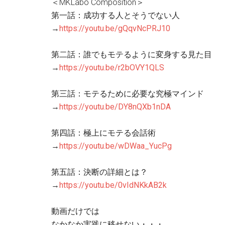
＜MKLabo Composition＞
第一話：成功する人とそうでない人
→
https://youtu.be/gQqvNcPRJ10
第二話：誰でもモテるように変身する見た目
→
https://youtu.be/r2bOVY1QLS
第三話：モテるために必要な究極マインド
→
https://youtu.be/DY8nQXb1nDA
第四話：極上にモテる会話術
→
https://youtu.be/wDWaa_YucPg
第五話：決断の詳細とは？
→
https://youtu.be/0vIdNKkAB2k
動画だけでは
なかなか実践に移せない・・・