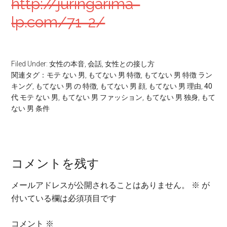
http://juringarima-
lp.com/71-2/
Filed Under:
女性の本音
,
会話
,
女性との接し方
関連タグ：
モテ ない 男
,
もてない 男 特徴
,
もてない 男 特徴 ラン
キング
,
もてない 男 の 特徴
,
もてない 男 顔
,
もてない 男 理由
,
40
代 モテ ない 男
,
もてない 男 ファッション
,
もてない 男 独身
,
もて
ない 男 条件
コメントを残す
メールアドレスが公開されることはありません。
※
が
付いている欄は必須項目です
コメント
※