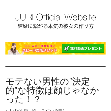
モテない男性の”決定
的”な特徴は顔じゃなか
った！？
2016-12-28
By JURI
コメントを書く