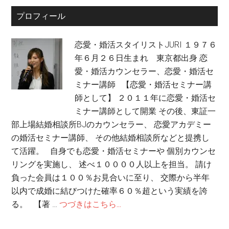
プロフィール
恋愛・婚活スタイリストJURI １９７６
年６月２６日生まれ 東京都出身 恋
愛・婚活カウンセラー、恋愛・婚活セ
ミナー講師 【恋愛・婚活セミナー講
師として】 ２０１１年に恋愛・婚活セ
ミナー講師として開業 その後、東証一
部上場結婚相談所BJのカウンセラー、 恋愛アカデミー
の婚活セミナー講師、 その他結婚相談所などと提携し
て活躍。 自身でも恋愛・婚活セミナーや 個別カウンセ
リングを実施し、 述べ１００００人以上を担当。 請け
負った会員は１００％お見合いに至り、 交際から半年
以内で成婚に結びつけた確率６０％超という実績を誇
る。 【著 …
つづきはこちら...