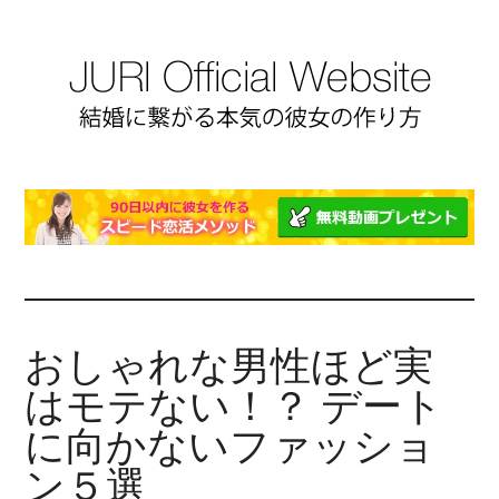
おしゃれな男性ほど実
はモテない！？ デート
に向かないファッショ
ン５選