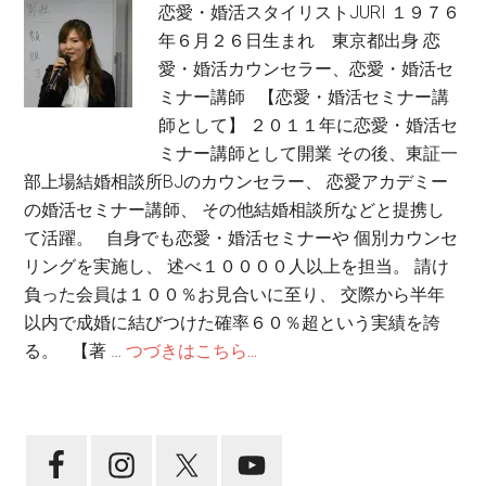
恋愛・婚活スタイリストJURI １９７６
年６月２６日生まれ 東京都出身 恋
愛・婚活カウンセラー、恋愛・婚活セ
ミナー講師 【恋愛・婚活セミナー講
師として】 ２０１１年に恋愛・婚活セ
ミナー講師として開業 その後、東証一
部上場結婚相談所BJのカウンセラー、 恋愛アカデミー
の婚活セミナー講師、 その他結婚相談所などと提携し
て活躍。 自身でも恋愛・婚活セミナーや 個別カウンセ
リングを実施し、 述べ１００００人以上を担当。 請け
負った会員は１００％お見合いに至り、 交際から半年
以内で成婚に結びつけた確率６０％超という実績を誇
る。 【著 …
つづきはこちら...